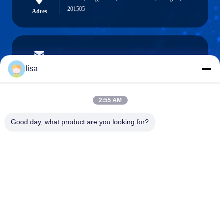
201505
Adres
lisa.tu@phidixglobal.com
E-mail
lisa
2:55 AM
0086-21-37214606
Good day, what product are you looking for?
Telefoon
Phidix Motion Controls (Shanghai) Co., Ltd.