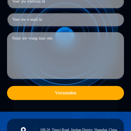
Verzenden
168-2#, Tingyi Road, Jinshan District, Shanghai, China