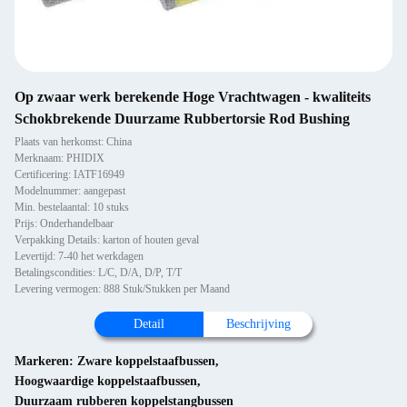
Op zwaar werk berekende Hoge Vrachtwagen - kwaliteits
Schokbrekende Duurzame Rubbertorsie Rod Bushing
Plaats van herkomst: China
Merknaam: PHIDIX
Certificering: IATF16949
Modelnummer: aangepast
Min. bestelaantal: 10 stuks
Prijs: Onderhandelbaar
Verpakking Details: karton of houten geval
Levertijd: 7-40 het werkdagen
Betalingscondities: L/C, D/A, D/P, T/T
Levering vermogen: 888 Stuk/Stukken per Maand
Detail
Beschrijving
Markeren:
Zware koppelstaafbussen
,
Hoogwaardige koppelstaafbussen
,
Duurzaam rubberen koppelstangbussen