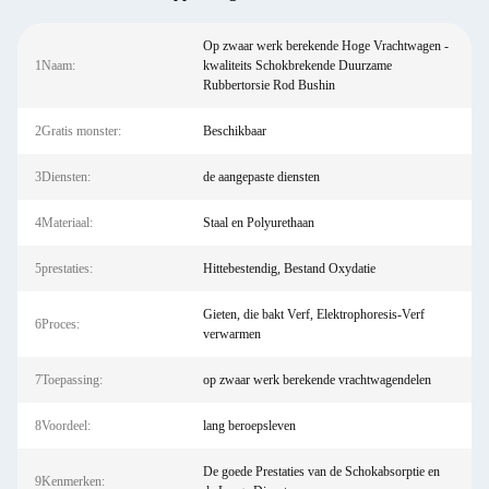
Op zwaar werk berekende Hoge Vrachtwagen -
1Naam:
kwaliteits Schokbrekende Duurzame
Rubbertorsie Rod Bushin
2Gratis monster:
Beschikbaar
3Diensten:
de aangepaste diensten
4Materiaal:
Staal en Polyurethaan
5prestaties:
Hittebestendig, Bestand Oxydatie
Gieten, die bakt Verf, Elektrophoresis-Verf
6Proces:
verwarmen
7Toepassing:
op zwaar werk berekende vrachtwagendelen
8Voordeel:
lang beroepsleven
De goede Prestaties van de Schokabsorptie en
9Kenmerken: