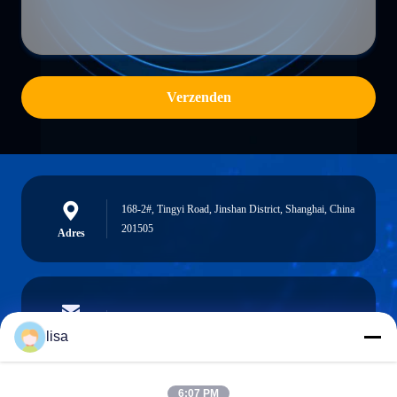
Verzenden
168-2#, Tingyi Road, Jinshan District, Shanghai, China
201505
Adres
lisa.tu@phidixglobal.com
E-mail
lisa
6:07 PM