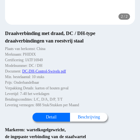
2
/
2
Draaiverbinding met draad, DC / DH-type
draaiverbindingen van roestvrij staal
Plaats van herkomst: China
Merknaam: PHIDIX
Certificering: IATF16949
Modelnummer: DC / DH
Document:
DC-DH-Control-Swivels.pdf
Min. bestelaantal: 10 stuks
Prijs: Onderhandelbaar
Verpakking Details: karton of houten geval
Levertijd: 7-40 het werkdagen
Betalingscondities: L/C, D/A, D/P, T/T
Levering vermogen: 888 Stuk/Stukken per Maand
Detail
Beschrijving
Markeren:
wartelkogelgewricht
,
de ingepaste verbinding van de staafwartel