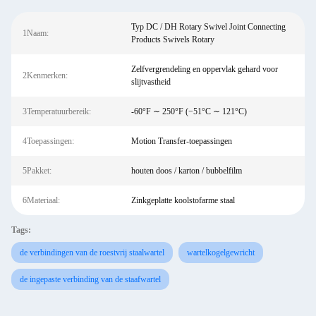
Typ DC / DH Rotary Swivel Joint Connecting
1Naam:
Products Swivels Rotary
Zelfvergrendeling en oppervlak gehard voor
2Kenmerken:
slijtvastheid
3Temperatuurbereik:
-60°F ∼ 250°F (−51°C ∼ 121°C)
4Toepassingen:
Motion Transfer-toepassingen
5Pakket:
houten doos / karton / bubbelfilm
6Materiaal:
Zinkgeplatte koolstofarme staal
Tags:
de verbindingen van de roestvrij staalwartel
wartelkogelgewricht
de ingepaste verbinding van de staafwartel