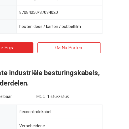
87084050/87084020
houten doos / karton / bubbelfilm
e Prijs
Ga Nu Praten.
e industriële besturingskabels,
derdelen.
elbaar
MOQ:
1 stuk/stuk
flexcontrolekabel
Verscheidene