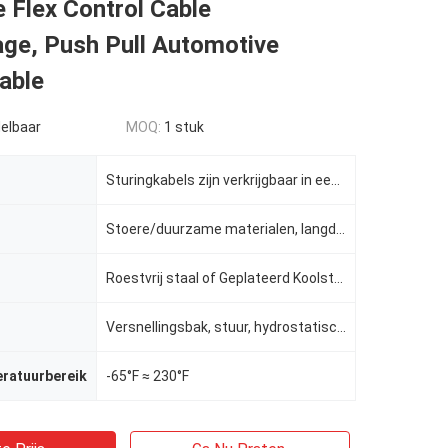
 Flex Control Cable
ge, Push Pull Automotive
able
elbaar
MOQ:
1 stuk
Sturingkabels zijn verkrijgbaar in een breed scala aan maten en materialen
Stoere/duurzame materialen, langdurige afdichtingen
Roestvrij staal of Geplateerd Koolstofstaal
n
Versnellingsbak, stuur, hydrostatische aandrijving.
eratuurbereik
-65°F ≈ 230°F