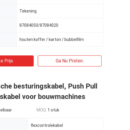
Tekening
87084050/87084020
houten koffer / karton / bubbelfilm
e Prijs
Ga Nu Praten.
che besturingskabel, Push Pull
gskabel voor bouwmachines
elbaar
MOQ:
1 stuk
flexcontrolekabel