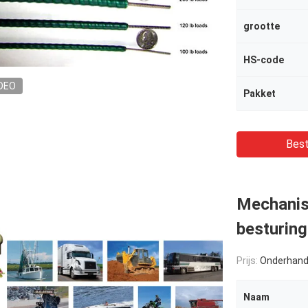
grootte
HS-code
DEO
Pakket
Best
Mechanis
besturin
Prijs:
Onderhand
Naam