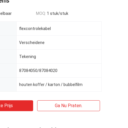
ens
elbaar
MOQ:
1 stuk/stuk
flexcontrolekabel
Verscheidene
Tekening
87084050/87084020
houten koffer / karton / bubbelfilm
e Prijs
Ga Nu Praten.