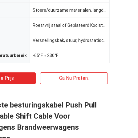
Stoere/duurzame materialen, langdurige afdichtingen
Roestvrij staal of Geplateerd Koolstofstaal
n
Versnellingsbak, stuur, hydrostatische aandrijving.
eratuurbereik
-65°F ≈ 230°F
e Prijs
Ga Nu Praten.
te besturingskabel Push Pull
able Shift Cable Voor
gens Brandweerwagens