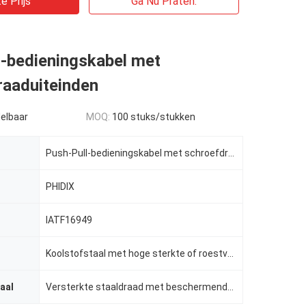
e Prijs
Ga Nu Praten.
l-bedieningskabel met
raaduiteinden
elbaar
MOQ:
100 stuks/stukken
Push-Pull-bedieningskabel met schroefdraaduiteinden
PHIDIX
IATF16949
l
Koolstofstaal met hoge sterkte of roestvrij staal
aal
Versterkte staaldraad met beschermende coating