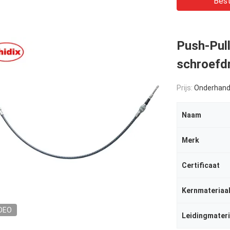
Best
Push-Pul
schroefd
Prijs:
Onderhand
Naam
Merk
Certificaat
Kernmateriaa
DEO
Leidingmateri