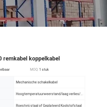
 remkabel koppelkabel
elbaar
MOQ:
1 stuk
Mechanische schakelkabel
Hoogtemperatuurweerstand/laag verlies/lange levensduur
Roestvrij staal of Geplateerd Koolstofstaal