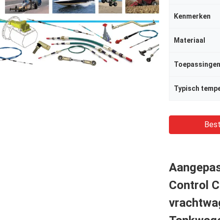
Kenmerken
Materiaal
Toepassinge
Typisch temp
Best
Aangepas
Control C
vrachtwa