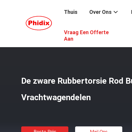
Thuis
Over Ons
Vraag Een Offerte
Thuis
/
Producten
/
Roterende Wartelverbinding
/
De Zw
Aan
De zware Rubbertorsie Rod B
Vrachtwagendelen
Beste Prijs
Mail Ons