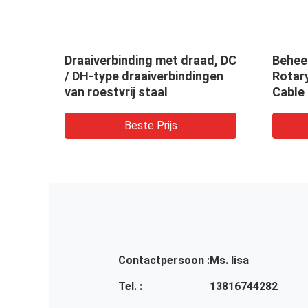
Draaiverbinding met draad, DC
Behee
/ DH-type draaiverbindingen
Rotary
van roestvrij staal
Cable 
Indust
Beste Prijs
Contactpersoon :
Ms. lisa
Tel. :
13816744282