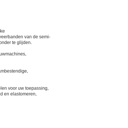
jke
 veerbanden van de semi-
nder te glijden.
ouwmachines,
lambestendige,
elen voor uw toepassing,
id en elastomeren,