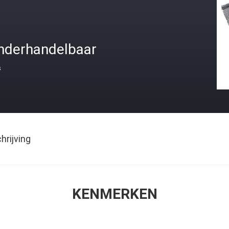
nderhandelbaar
s
rijving
KENMERKEN