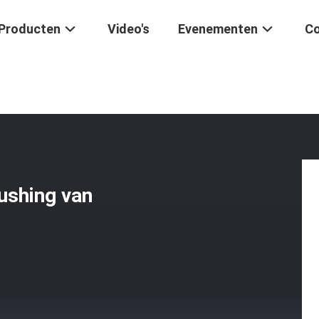
Producten
Video's
Evenementen
Co
are Rubbertorsie Rod Bushing Van Vrachtwagendelen
ushing van