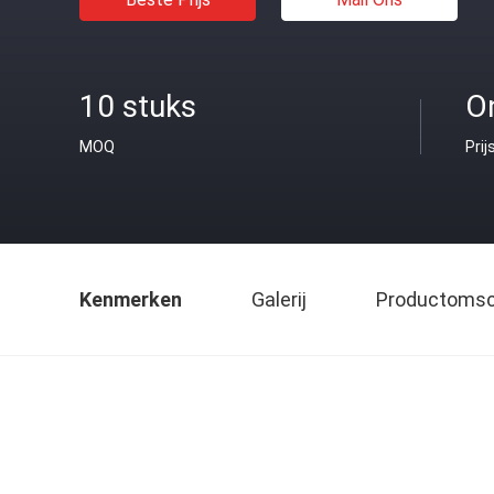
10 stuks
O
MOQ
Prij
Kenmerken
Galerij
Productomsch