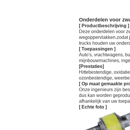
Onderdelen voor zw
[ Productbeschrijving ]
Deze onderdelen voor z
wegoppervlakken.zodat j
trucks houden uw onderst
[ Toepassingen ]
Auto's, vrachtwagens, 
mijnbouwmachines, inge
[
Prestaties
]
Hittebestendige, oxidati
ozonbestendige, weerbes
[ Op maat gemaakte pro
Onze ingenieurs zijn be
dus kan worden geproduc
afhankelijk van uw toepa
[ Echte foto ]