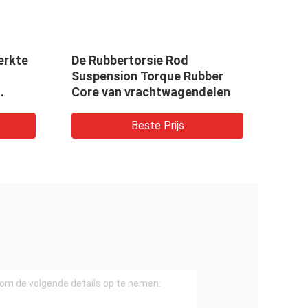
erkte
De Rubbertorsie Rod
Verb
Suspension Torque Rubber
Swiv
Core van vrachtwagendelen
DC /
ukken
hinaal
Beste Prijs