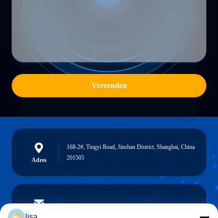
Verzenden
168-2#, Tingyi Road, Jinshan District, Shanghai, China
201505
Adres
lisa.tu@phidixglobal.com
E-mail
lisa