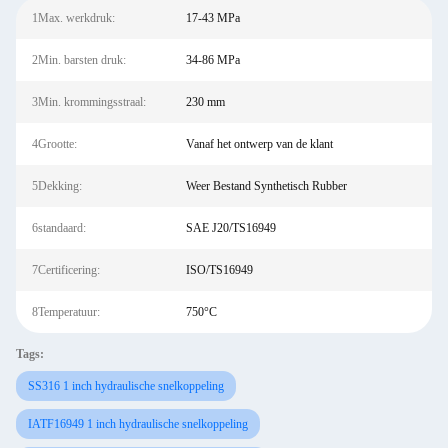
1Max. werkdruk:
17-43 MPa
2Min. barsten druk:
34-86 MPa
3Min. krommingsstraal:
230 mm
4Grootte:
Vanaf het ontwerp van de klant
5Dekking:
Weer Bestand Synthetisch Rubber
6standaard:
SAE J20/TS16949
7Certificering:
ISO/TS16949
8Temperatuur:
750°C
Tags:
SS316 1 inch hydraulische snelkoppeling
IATF16949 1 inch hydraulische snelkoppeling