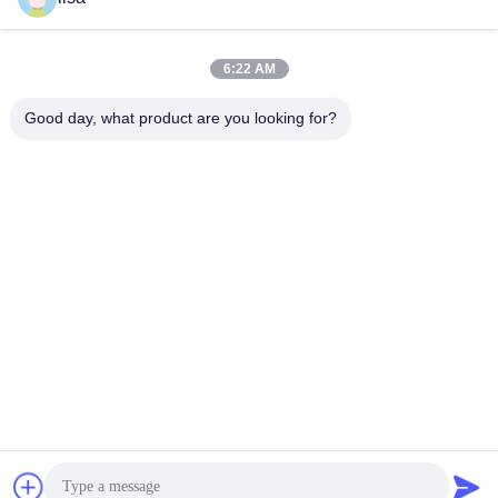
6:22 AM
0086-21-37214606
Good day, what product are you looking for?
Telefoon
Phidix Motion Controls (Shanghai) Co., Ltd.
Phidix Motion Controls (Shanghai) Co., Ltd.
Vind de beste prijs
Een citaat krijgen