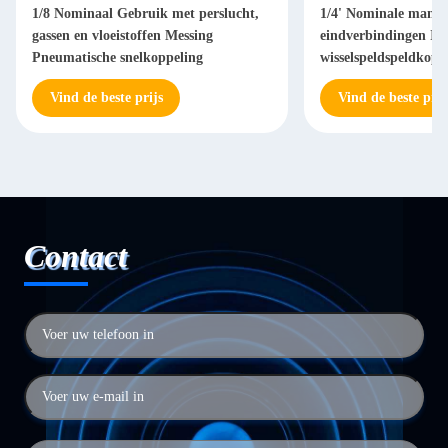
1/8 Nominaal Gebruik met perslucht,
1/4' Nominale manne
gassen en vloeistoffen Messing
eindverbindingen Ind
Pneumatische snelkoppeling
wisselspeldspeldkopp
Pneumatische snelko
Vind de beste prijs
Vind de beste prij
Contact