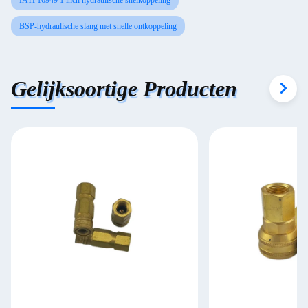
IATF16949 1 inch hydraulische snelkoppeling
BSP-hydraulische slang met snelle ontkoppeling
Gelijksoortige Producten