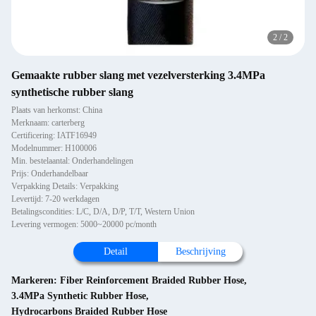
2
/
2
Gemaakte rubber slang met vezelversterking 3.4MPa
synthetische rubber slang
Plaats van herkomst: China
Merknaam: carterberg
Certificering: IATF16949
Modelnummer: H100006
Min. bestelaantal: Onderhandelingen
Prijs: Onderhandelbaar
Verpakking Details: Verpakking
Levertijd: 7-20 werkdagen
Betalingscondities: L/C, D/A, D/P, T/T, Western Union
Levering vermogen: 5000~20000 pc/month
Detail
Beschrijving
Markeren:
Fiber Reinforcement Braided Rubber Hose
,
3.4MPa Synthetic Rubber Hose
,
Hydrocarbons Braided Rubber Hose