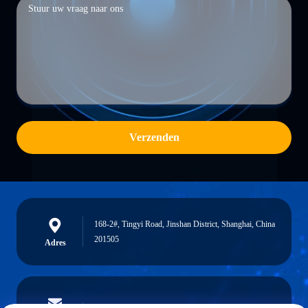
Verzenden
168-2#, Tingyi Road, Jinshan District, Shanghai, China
201505
Adres