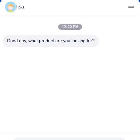
lisa.tu@phidixglobal.com
E-mail
lisa
12:00 PM
0086-21-37214606
Good day, what product are you looking for?
Telefoon
Phidix Motion Controls (Shanghai) Co., Ltd.
Phidix Motion Controls (Shanghai) Co., Ltd.