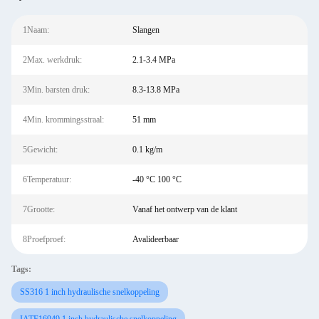
1Naam:
Slangen
2Max. werkdruk:
2.1-3.4 MPa
3Min. barsten druk:
8.3-13.8 MPa
4Min. krommingsstraal:
51 mm
5Gewicht:
0.1 kg/m
6Temperatuur:
-40 °C 100 °C
7Grootte:
Vanaf het ontwerp van de klant
8Proefproef:
Avalideerbaar
Tags:
SS316 1 inch hydraulische snelkoppeling