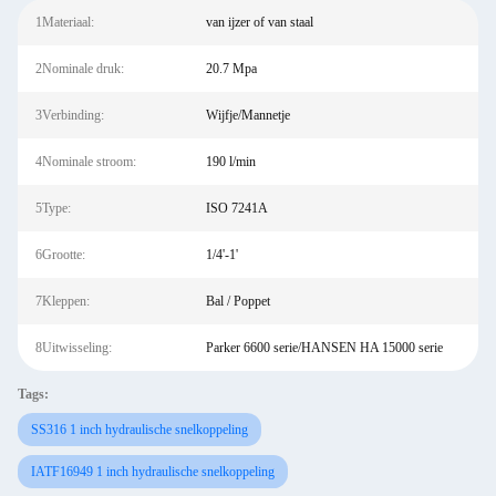
1Materiaal:
van ijzer of van staal
2Nominale druk:
20.7 Mpa
3Verbinding:
Wijfje/Mannetje
4Nominale stroom:
190 l/min
5Type:
ISO 7241A
6Grootte:
1/4'-1'
7Kleppen:
Bal / Poppet
8Uitwisseling:
Parker 6600 serie/HANSEN HA 15000 serie
Tags:
SS316 1 inch hydraulische snelkoppeling
IATF16949 1 inch hydraulische snelkoppeling