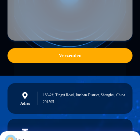
Verzenden
168-2#, Tingyi Road, Jinshan District, Shanghai, China
201505
Adres
lisa.tu@phidixglobal.com
E-mail
lisa