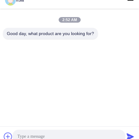
2:52 AM
0086-21-37214606
Good day, what product are you looking for?
Telefoon
Phidix Motion Controls (Shanghai) Co., Ltd.
Phidix Motion Controls (Shanghai) Co., Ltd.
Vind de beste prijs
Een citaat krijgen