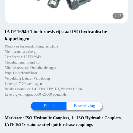
2
/
2
IATF 16949 1 inch roestvrij staal ISO hydraulische
koppelingen
Plaats van herkomst: Shanghai, China
Merknaam: carterberg
Certificering: IATF16949
Modelnummer: Band-10
Min. bestelaantal: Onderhandelingen
Prijs: Onderhandelbaar
Verpakking Details: Verpakking
Levertijd: 7-20 werkdagen
Betalingscondities: L/C, D/A, D/P, T/T, Western Union
Levering vermogen: 5000~20000 pc/month
Detail
Beschrijving
Markeren:
ISO Hydraulic Couplers
,
1'' ISO Hydraulic Couplers
,
IATF 16949 stainless steel quick release couplings