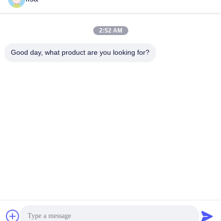
2:52 AM
0086-21-37214606
Good day, what product are you looking for?
Telefoon
Phidix Motion Controls (Shanghai) Co., Ltd.
Phidix Motion Controls (Shanghai) Co., Ltd.
Vind de beste prijs
Een citaat krijgen