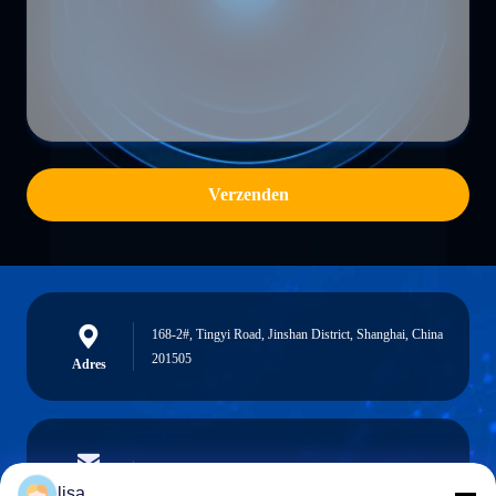
Verzenden
168-2#, Tingyi Road, Jinshan District, Shanghai, China
201505
Adres
lisa.tu@phidixglobal.com
E-mail
lisa