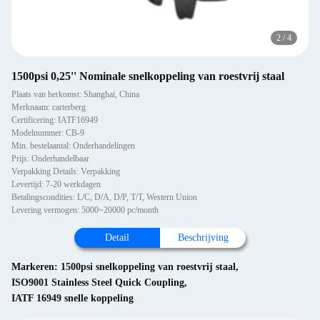
2
/
4
1500psi 0,25'' Nominale snelkoppeling van roestvrij staal
Plaats van herkomst: Shanghai, China
Merknaam: carterberg
Certificering: IATF16949
Modelnummer: CB-9
Min. bestelaantal: Onderhandelingen
Prijs: Onderhandelbaar
Verpakking Details: Verpakking
Levertijd: 7-20 werkdagen
Betalingscondities: L/C, D/A, D/P, T/T, Western Union
Levering vermogen: 5000~20000 pc/month
Detail
Beschrijving
Markeren:
1500psi snelkoppeling van roestvrij staal
,
ISO9001 Stainless Steel Quick Coupling
,
IATF 16949 snelle koppeling