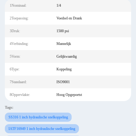
1Nominaal:
1/4
2Toepassing:
Voedsel en Drank
3Druk:
1500 psi
4Verbinding:
Mannelijk
5Vorm:
Gelijkwaardig
6Type:
Koppeling
7Standaard:
ISO9001
8Oppervlakte:
Hoog Opgepoetst
Tags:
SS316 1 inch hydraulische snelkoppeling
IATF16949 1 inch hydraulische snelkoppeling