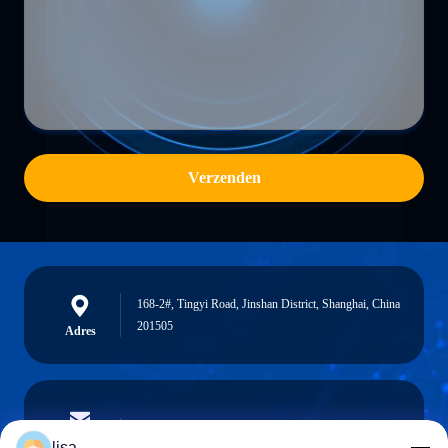
Verzenden
168-2#, Tingyi Road, Jinshan District, Shanghai, China
201505
Adres
lisa.tu@phidixglobal.com
E-mail
lisa