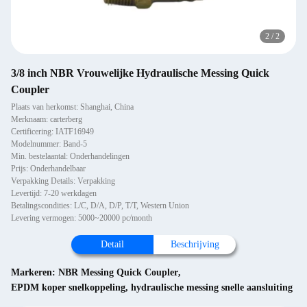
2
/
2
3/8 inch NBR Vrouwelijke Hydraulische Messing Quick
Coupler
Plaats van herkomst: Shanghai, China
Merknaam: carterberg
Certificering: IATF16949
Modelnummer: Band-5
Min. bestelaantal: Onderhandelingen
Prijs: Onderhandelbaar
Verpakking Details: Verpakking
Levertijd: 7-20 werkdagen
Betalingscondities: L/C, D/A, D/P, T/T, Western Union
Levering vermogen: 5000~20000 pc/month
Detail
Beschrijving
Markeren:
NBR Messing Quick Coupler
,
EPDM koper snelkoppeling
,
hydraulische messing snelle aansluiting