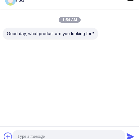
1:54 AM
0086-21-37214606
Good day, what product are you looking for?
Telefoon
Phidix Motion Controls (Shanghai) Co., Ltd.
Phidix Motion Controls (Shanghai) Co., Ltd.
Vind de beste prijs
Een citaat krijgen