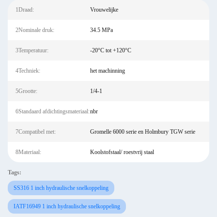
1Draad:
Vrouwelijke
2Nominale druk:
34.5 MPa
3Temperatuur:
-20°C tot +120°C
4Techniek:
het machinning
5Grootte:
1/4-1
6Standaard afdichtingsmateriaal:
nbr
7Compatibel met:
Gromelle 6000 serie en Holmbury TGW serie
8Materiaal:
Koolstofstaal/ roestvrij staal
Tags:
SS316 1 inch hydraulische snelkoppeling
IATF16949 1 inch hydraulische snelkoppeling