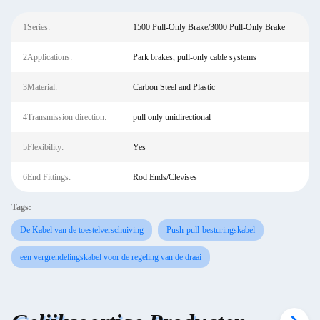
1Series:
1500 Pull-Only Brake/3000 Pull-Only Brake
2Applications:
Park brakes, pull-only cable systems
3Material:
Carbon Steel and Plastic
4Transmission direction:
pull only unidirectional
5Flexibility:
Yes
6End Fittings:
Rod Ends/Clevises
Tags:
De Kabel van de toestelverschuiving
Push-pull-besturingskabel
een vergrendelingskabel voor de regeling van de draai