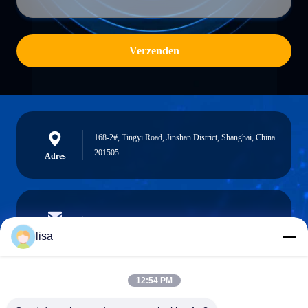
Verzenden
168-2#, Tingyi Road, Jinshan District, Shanghai, China
201505
Adres
lisa.tu@phidixglobal.com
E-mail
lisa
12:54 PM
0086-21-37214606