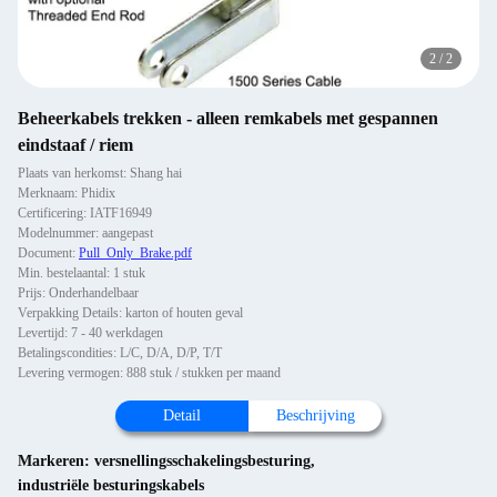
2
/
2
Beheerkabels trekken - alleen remkabels met gespannen
eindstaaf / riem
Plaats van herkomst: Shang hai
Merknaam: Phidix
Certificering: IATF16949
Modelnummer: aangepast
Document:
Pull_Only_Brake.pdf
Min. bestelaantal: 1 stuk
Prijs: Onderhandelbaar
Verpakking Details: karton of houten geval
Levertijd: 7 - 40 werkdagen
Betalingscondities: L/C, D/A, D/P, T/T
Levering vermogen: 888 stuk / stukken per maand
Detail
Beschrijving
Markeren:
versnellingsschakelingsbesturing
,
industriële besturingskabels