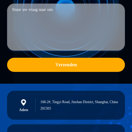
Verzenden
168-2#, Tingyi Road, Jinshan District, Shanghai, China
201505
Adres