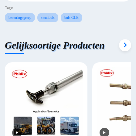
Tags:
besturingsgreep
steunbuis
buis GLB
Gelijksoortige Producten