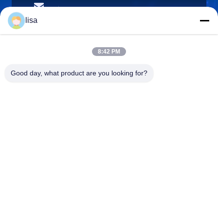
lisa.tu@phidixglobal.com
E-mail
lisa
8:42 PM
0086-21-37214606
Good day, what product are you looking for?
Telefoon
Phidix Motion Controls (Shanghai) Co., Ltd.
Phidix Motion Controls (Shanghai) Co., Ltd.