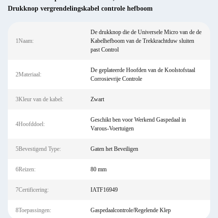
Drukknop vergrendelingskabel controle hefboom
De drukknop die de Universele Micro van de de
1Naam:
Kabelhefboom van de Trekkrachtduw sluiten
past Control
De geplateerde Hoofden van de Koolstofstaal
2Materiaal:
Corrosievrije Controle
3Kleur van de kabel:
Zwart
Geschikt ben voor Werkend Gaspedaal in
4Hoofddoel:
Varous-Voertuigen
5Bevestigend Type:
Gaten het Beveiligen
6Reizen:
80 mm
7Certificering:
IATF16949
8Toepassingen:
Gaspedaalcontrole/Regelende Klep