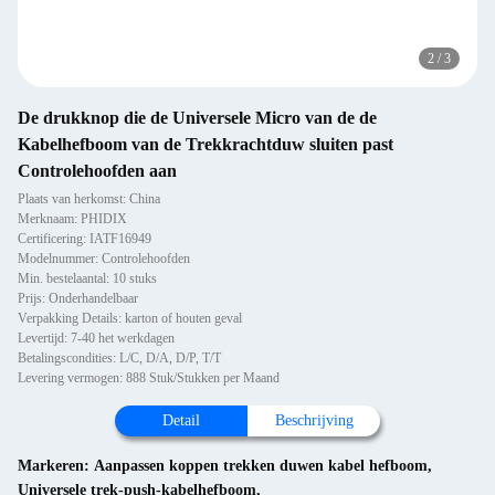
2
/
3
De drukknop die de Universele Micro van de de
Kabelhefboom van de Trekkrachtduw sluiten past
Controlehoofden aan
Plaats van herkomst: China
Merknaam: PHIDIX
Certificering: IATF16949
Modelnummer: Controlehoofden
Min. bestelaantal: 10 stuks
Prijs: Onderhandelbaar
Verpakking Details: karton of houten geval
Levertijd: 7-40 het werkdagen
Betalingscondities: L/C, D/A, D/P, T/T
Levering vermogen: 888 Stuk/Stukken per Maand
Detail
Beschrijving
Markeren:
Aanpassen koppen trekken duwen kabel hefboom
,
Universele trek-push-kabelhefboom
,