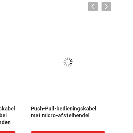
skabel
Push-Pull-bedieningskabel
Push 
bel
met micro-afstelhendel
Reis
nden