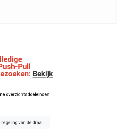
lledige
Push-Pull
 bezoeken:
Bekijk
ene overzichtsdoeleinden.
 regeling van de draai