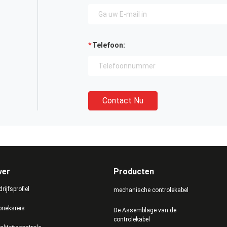
Telefoon:
Contact Nu
ver
Producten
rijfsprofiel
mechanische controlekabel
brieksreis
De Assemblage van de
controlekabel