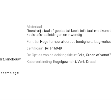
Materiaal:
Roestvrij staal of geplaatst koolstofstaal, met kuns
koolstofstaalleidingen en inwendig
Functie:
Hoge temperatuurbestendigheid, laag verlies
certificaat:
IATF16949
De Opties van de dekkingskleur:
Grijs, Groen of vanaf
art, landbouw
Kabelverbinding:
Kogelgewricht, Vork, Draad
,
assemblage