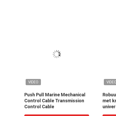
VIDEO
VIDE
h
Push Pull Marine Mechanical
Robuu
l
Control Cable Transmission
met k
Control Cable
univer
indust