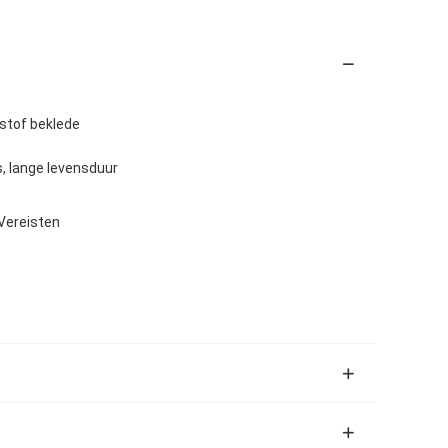
tstof beklede
, lange levensduur
 Vereisten