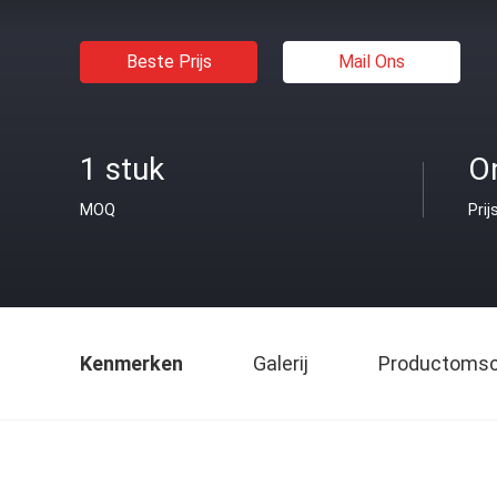
Beste Prijs
Mail Ons
1 stuk
O
MOQ
Prij
Kenmerken
Galerij
Productomsch