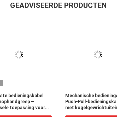
GEADVISEERDE PRODUCTEN
O
ste bedieningskabel
Mechanische bediening
nophandgreep –
Push-Pull-bedieningska
sele toepassing voor
met kogelgewrichtuitei
riële en elektrische