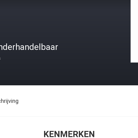
nderhandelbaar
s
rijving
KENMERKEN