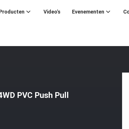
Producten
Video's
Evenementen
Co
tatische Aandrijvingen Besturingskabelverzameling 4WD PVC Push Pu
 4WD PVC Push Pull