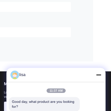
lisa
Mail ons
11:37 AM
Laat ons uw vereiste weten. We zullen de beste producten met u
verbinden.
Good day, what product are you looking 
for?