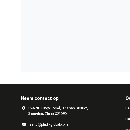
Neem contact op
O
168-2#, Tingyi Road, Jinshan District,
Bed
Shanghai, China 201505
Fa
lisa.tu@phidixglobal.com