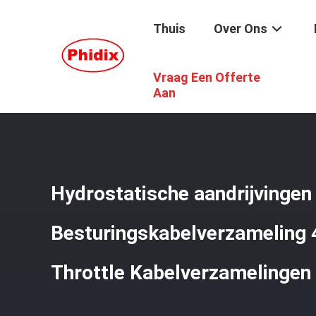
Thuis
Over Ons
Vraag Een Offerte
Thuis
/
Producten
/
Mechanische Controlekabel
/
Hydros
Aan
Hydrostatische aandrijvingen
Besturingskabelverzameling
Throttle Kabelverzamelingen