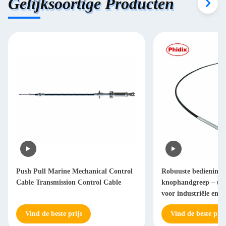
Gelijksoortige Producten
Push Pull Marine Mechanical Control
Robuuste bedienings
Cable Transmission Control Cable
knophandgreep – univ
voor industriële en e
apparatuur
Vind de beste prijs
Vind de beste prij