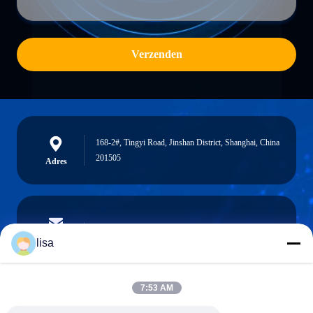
Verzenden
168-2#, Tingyi Road, Jinshan District, Shanghai, China
201505
Adres
lisa.tu@phidixglobal.com
E-mail
lisa
7:53 AM
0086-21-37214606