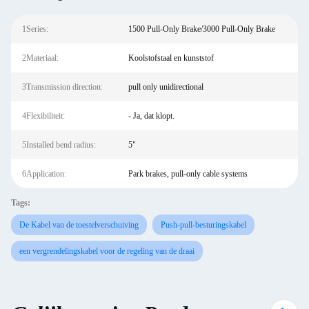
1Series:
1500 Pull-Only Brake/3000 Pull-Only Brake
2Materiaal:
Koolstofstaal en kunststof
3Transmission direction:
pull only unidirectional
4Flexibiliteit:
- Ja, dat klopt.
5Installed bend radius:
5"
6Application:
Park brakes, pull-only cable systems
Tags:
De Kabel van de toestelverschuiving
Push-pull-besturingskabel
een vergrendelingskabel voor de regeling van de draai