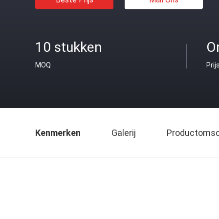
10 stukken
O
MOQ
Prij
Kenmerken
Galerij
Productomsch