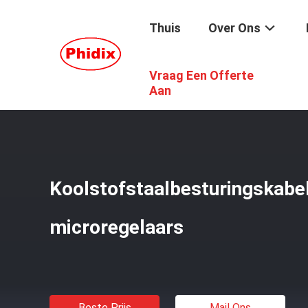
Thuis
Over Ons
Vraag Een Offerte
Thuis
/
Producten
/
Aangepaste Besturingskabel
/
Kool
Aan
Koolstofstaalbesturingskab
microregelaars
Beste Prijs
Mail Ons