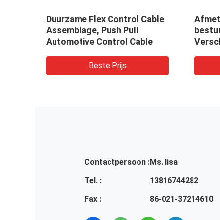
abel
Duurzame Flex Control Cable
Afmet
hift
Assemblage, Push Pull
bestu
s
Automotive Control Cable
Versc
vliegt
instal
Beste Prijs
onder
Contactpersoon :
Ms. lisa
Tel. :
13816744282
Fax :
86-021-37214610