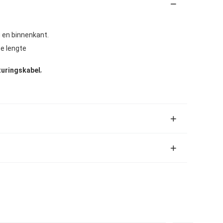
g en binnenkant.
e lengte
,
turingskabel