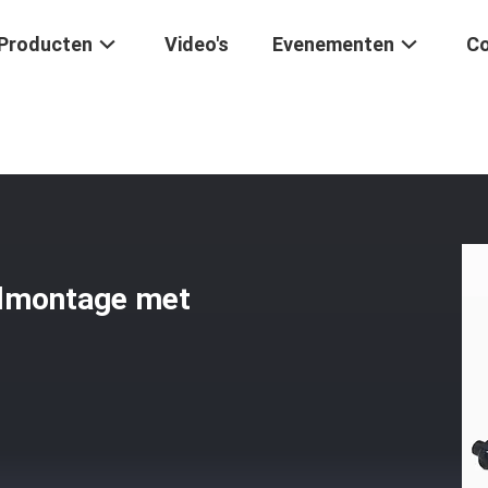
Producten
Video's
Evenementen
Co
stofstaalbesturingskabelmontage Met Microregelaars
elmontage met