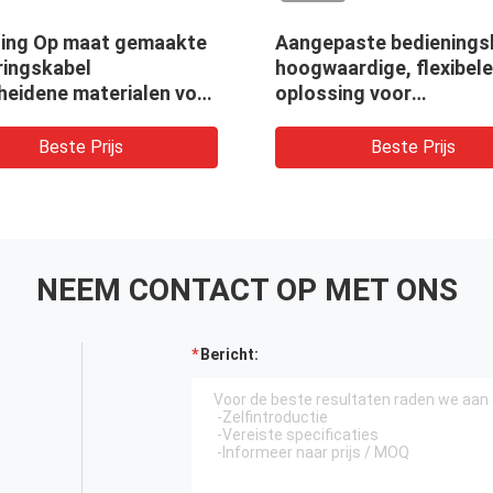
ing Op maat gemaakte
Aangepaste bedienings
ringskabel
hoogwaardige, flexibele
heidene materialen voor
oplossing voor
uigen Eenvoudig
bewegingsoverdracht
leren Gemakkelijk
Beste Prijs
Beste Prijs
houden
NEEM CONTACT OP MET ONS
Bericht: