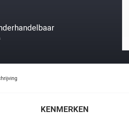
nderhandelbaar
s
rijving
KENMERKEN