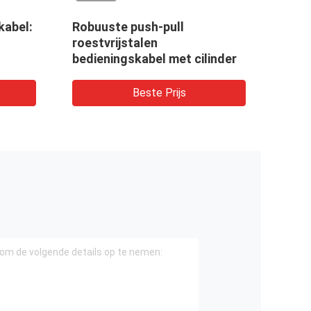
kabel:
Robuuste push-pull
8708
roestvrijstalen
kopp
bedieningskabel met cilinder
Beste Prijs