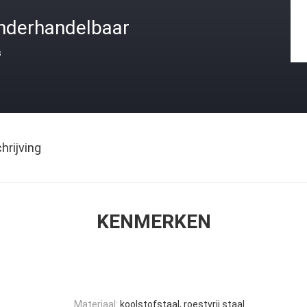
nderhandelbaar
s
rijving
KENMERKEN
Materiaal:
koolstofstaal, roestvrij staal