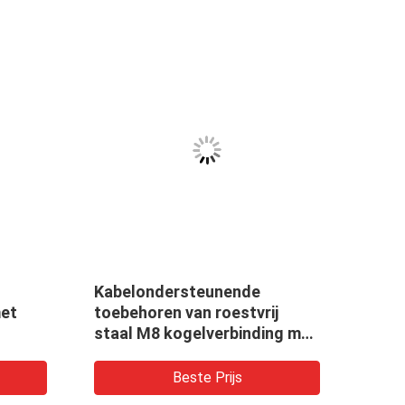
Kabelondersteunende
com 
met
toebehoren van roestvrij
zelf
staal M8 kogelverbinding met
ontw
gekneusde afwerking
Beste Prijs