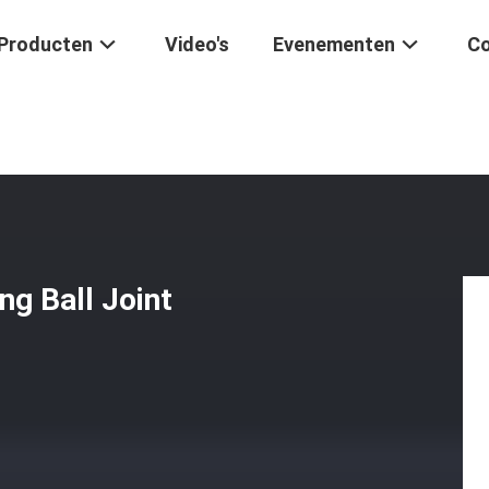
Producten
Video's
Evenementen
Co
stvrij Staal
/
Snel Ontkoppelen Interne Spring Ball Joint
ng Ball Joint