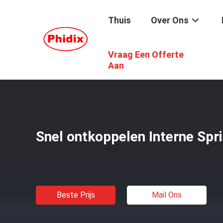
Thuis
Over Ons
Vraag Een Offerte
Thuis
/
Producten
/
Balenverbindingen En Lagers Van Roe
Aan
Snel ontkoppelen Interne Spri
Beste Prijs
Mail Ons