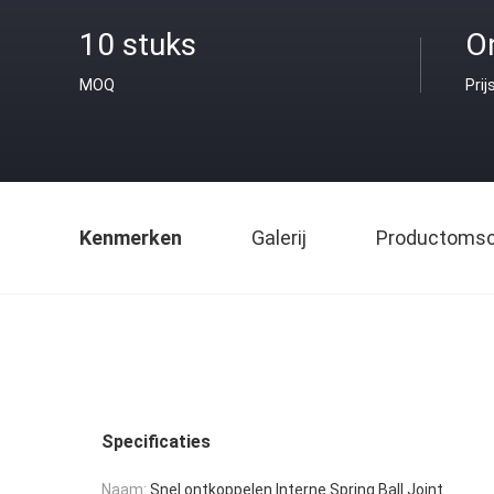
10 stuks
O
MOQ
Prij
Kenmerken
Galerij
Productomsch
Specificaties
Naam:
Snel ontkoppelen Interne Spring Ball Joint