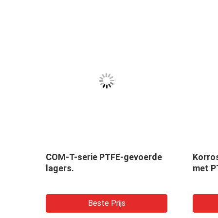
COM-T-serie PTFE-gevoerde
Korro
tuur
lagers.
met P
or
 en
Beste Prijs