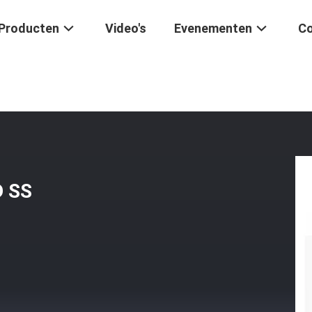
Producten
Video's
Evenementen
Co
n
/
Truck Motor Control 5 Inch LD SS Reisondersteunende Buis
D SS