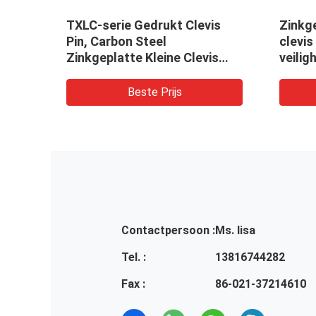
TXLC-serie Gedrukt Clevis
Zinkge
Pin, Carbon Steel
clevis
Zinkgeplatte Kleine Clevis
veilig
Pins
gazon 
Beste Prijs
Contactpersoon :
Ms. lisa
Tel. :
13816744282
Fax :
86-021-37214610