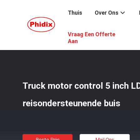
Thuis
Over Ons
Vraag Een Offerte
Thuis
/
Producten
/
De Montage Van Het Kabelbeëindige
Aan
Truck motor control 5 inch L
reisondersteunende buis
Beste Prijs
Mail Ons