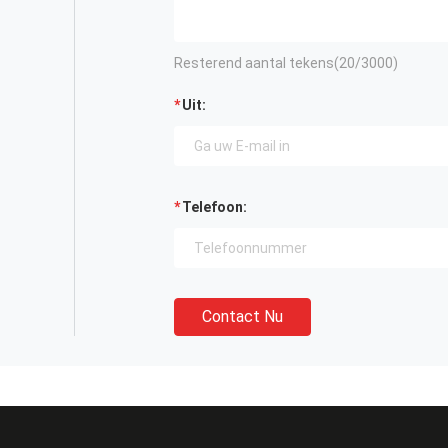
Resterend aantal tekens(
20
/3000)
Uit:
Telefoon:
Contact Nu