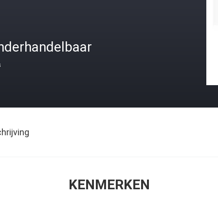
nderhandelbaar
s
rijving
KENMERKEN