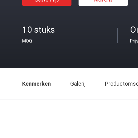
10 stuks
O
MOQ
Prij
Kenmerken
Galerij
Productomsch