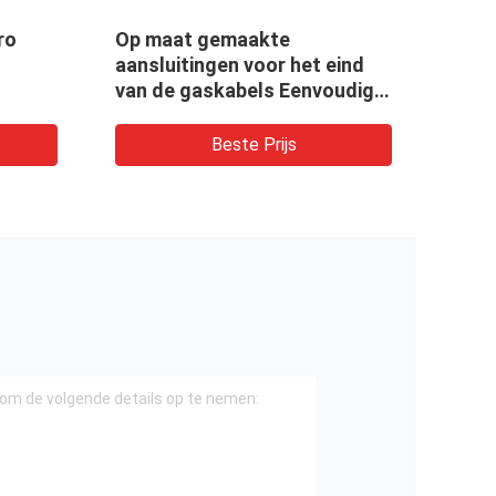
ro
Op maat gemaakte
165-
aansluitingen voor het eind
gasp
van de gaskabels Eenvoudige
Cont
greep
installatie
corr
vrac
Beste Prijs