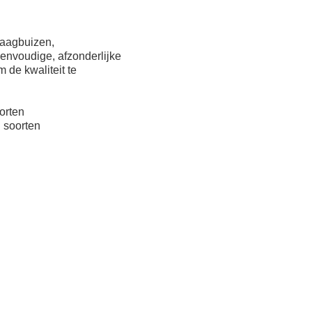
raagbuizen,
nvoudige, afzonderlijke
 de kwaliteit te
orten
 soorten