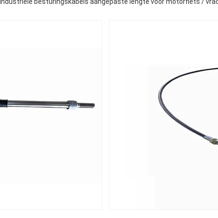
 industriële besturingskabels aangepaste lengte voor motorfiets / vr