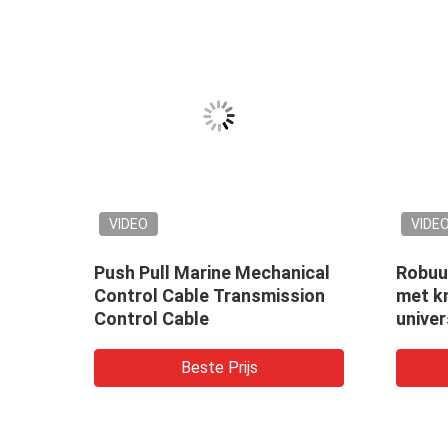
VIDEO
VIDE
h
Push Pull Marine Mechanical
Robuu
l
Control Cable Transmission
met k
Control Cable
univer
indust
appar
Beste Prijs