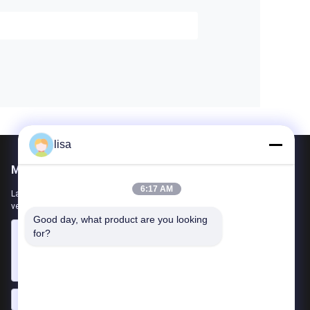
lisa
Mail ons
6:17 AM
Laat ons uw vereiste weten. We zullen de beste producten met u
verbinden.
Good day, what product are you looking 
for?