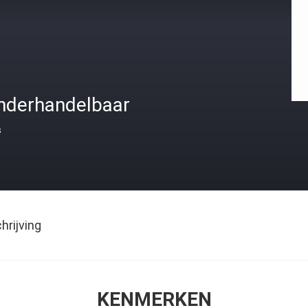
nderhandelbaar
s
rijving
KENMERKEN