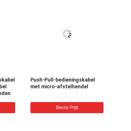
skabel
Push-Pull-bedieningskabel
Push 
bel
met micro-afstelhendel
Reis
nden
Beste Prijs