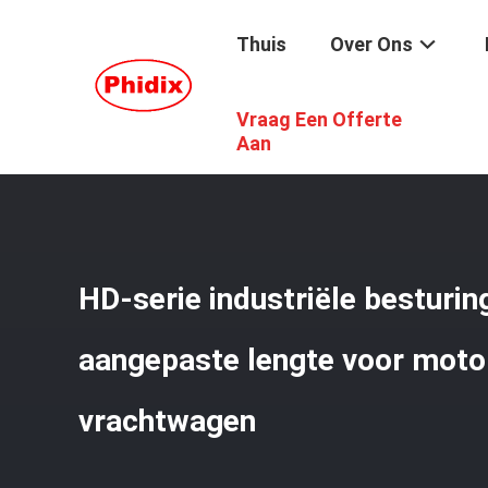
Thuis
Over Ons
Vraag Een Offerte
Thuis
/
Producten
/
Mechanische Controlekabel
/
HD-Ser
Aan
HD-serie industriële besturi
aangepaste lengte voor motor
vrachtwagen