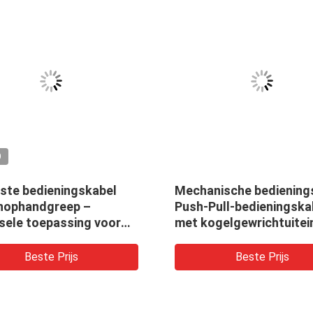
O
ste bedieningskabel
Mechanische bediening
nophandgreep –
Push-Pull-bedieningska
sele toepassing voor
met kogelgewrichtuitei
riële en elektrische
atuur
Beste Prijs
Beste Prijs