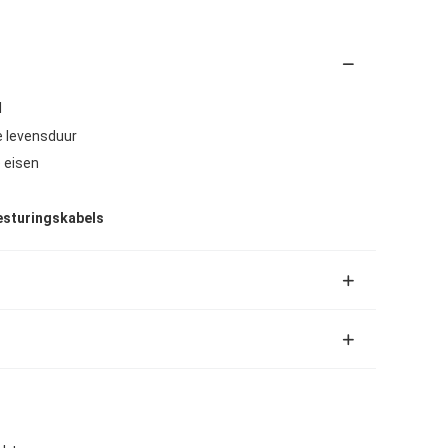
l
e levensduur
e eisen
besturingskabels