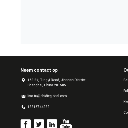
Neem contact op
O
168-2#, Tingyi Road, Jinshan District,
Bed
Shanghai, China 201505
Fa
lisa.tu@phidixglobal.com
Kw
13816744282
Co