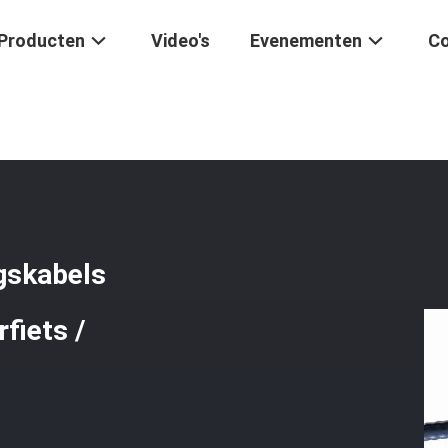
Producten
Video's
Evenementen
Co
ie Industriële Besturingskabels Aangepaste Lengte Voor Motorfiets 
ngskabels
fiets /