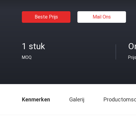
Beste Prijs
Mail Ons
1 stuk
O
MOQ
Prij
Kenmerken
Galerij
Productomsch