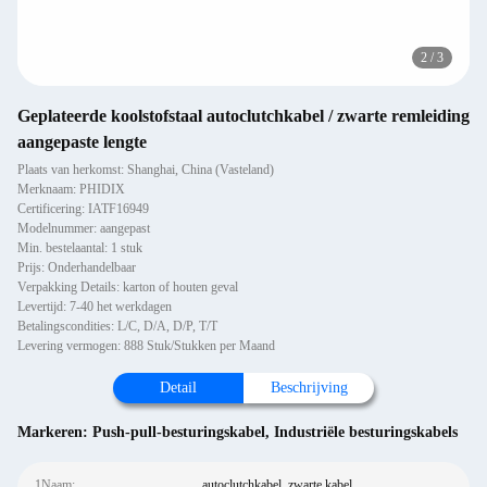
2
/
3
Geplateerde koolstofstaal autoclutchkabel / zwarte remleiding
aangepaste lengte
Plaats van herkomst: Shanghai, China (Vasteland)
Merknaam: PHIDIX
Certificering: IATF16949
Modelnummer: aangepast
Min. bestelaantal: 1 stuk
Prijs: Onderhandelbaar
Verpakking Details: karton of houten geval
Levertijd: 7-40 het werkdagen
Betalingscondities: L/C, D/A, D/P, T/T
Levering vermogen: 888 Stuk/Stukken per Maand
Detail
Beschrijving
Markeren:
Push-pull-besturingskabel
,
Industriële besturingskabels
1Naam:
autoclutchkabel, zwarte kabel