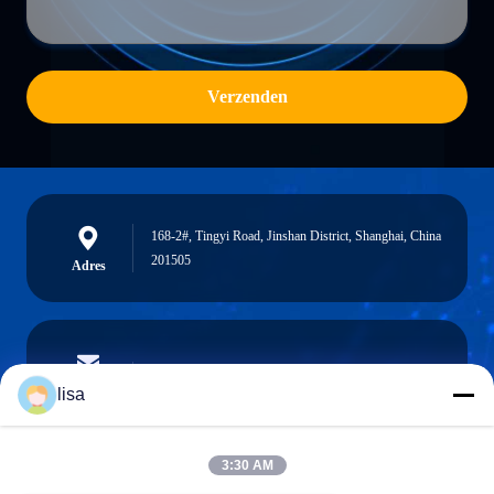
Verzenden
168-2#, Tingyi Road, Jinshan District, Shanghai, China
201505
Adres
lisa.tu@phidixglobal.com
E-mail
lisa
3:30 AM