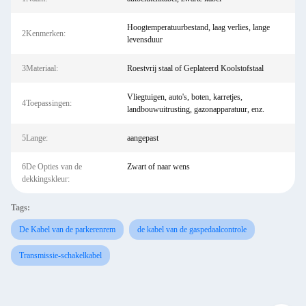
Hoogtemperatuurbestand, laag verlies, lange
2Kenmerken:
levensduur
3Materiaal:
Roestvrij staal of Geplateerd Koolstofstaal
Vliegtuigen, auto's, boten, karretjes,
4Toepassingen:
landbouwuitrusting, gazonapparatuur, enz.
5Lange:
aangepast
6De Opties van de
Zwart of naar wens
dekkingskleur:
Tags:
De Kabel van de parkerenrem
de kabel van de gaspedaalcontrole
Transmissie-schakelkabel