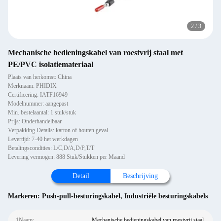
2
/
3
Mechanische bedieningskabel van roestvrij staal met
PE/PVC isolatiemateriaal
Plaats van herkomst: China
Merknaam: PHIDIX
Certificering: IATF16949
Modelnummer: aangepast
Min. bestelaantal: 1 stuk/stuk
Prijs: Onderhandelbaar
Verpakking Details: karton of houten geval
Levertijd: 7-40 het werkdagen
Betalingscondities: L/C,D/A,D/P,T/T
Levering vermogen: 888 Stuk/Stukken per Maand
Detail
Beschrijving
Markeren:
Push-pull-besturingskabel
,
Industriële besturingskabels
1Naam:
Mechanische bedieningskabel van roestvrij staal