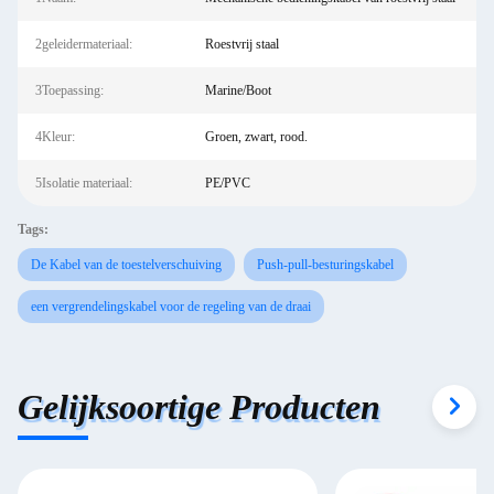
2geleidermateriaal:
Roestvrij staal
3Toepassing:
Marine/Boot
4Kleur:
Groen, zwart, rood.
5Isolatie materiaal:
PE/PVC
Tags:
De Kabel van de toestelverschuiving
Push-pull-besturingskabel
een vergrendelingskabel voor de regeling van de draai
Gelijksoortige Producten