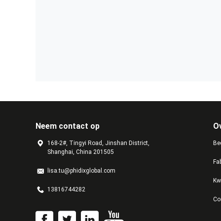
Neem contact op
O
168-2#, Tingyi Road, Jinshan District,
Bed
Shanghai, China 201505
Fa
lisa.tu@phidixglobal.com
Kw
13816744282
Co