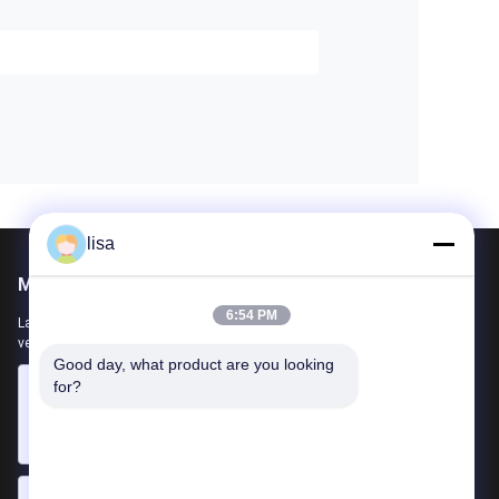
lisa
Mail ons
6:54 PM
Laat ons uw vereiste weten. We zullen de beste producten met u
verbinden.
Good day, what product are you looking 
for?