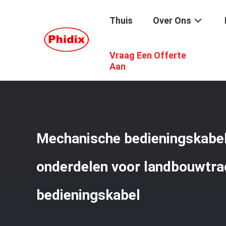
Thuis
Over Ons
Vraag Een Offerte
Thuis
/
Producten
/
Mechanische Controlekabel
/
Mecha
Aan
Mechanische bedieningskabel
onderdelen voor landbouwtra
bedieningskabel