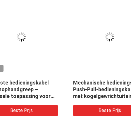
O
ste bedieningskabel
Mechanische bediening
nophandgreep –
Push-Pull-bedieningska
sele toepassing voor
met kogelgewrichtuitei
riële en elektrische
atuur
Beste Prijs
Beste Prijs