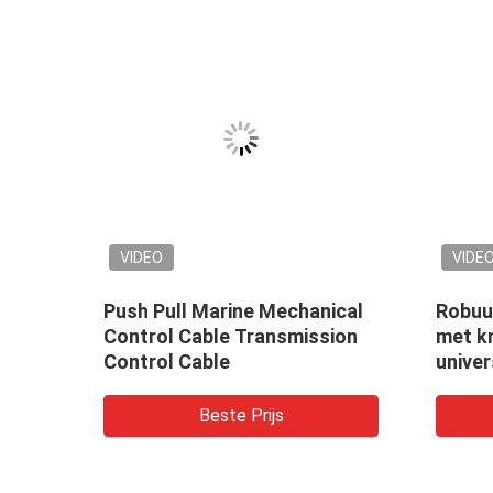
VIDEO
VIDE
h
Push Pull Marine Mechanical
Robuu
l
Control Cable Transmission
met k
Control Cable
univer
indust
appar
Beste Prijs