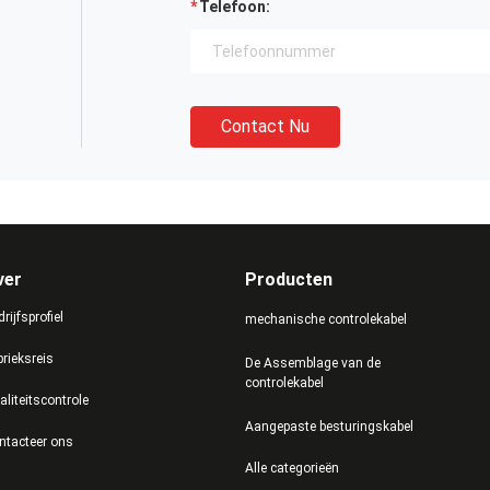
Telefoon:
Contact Nu
ver
Producten
rijfsprofiel
mechanische controlekabel
brieksreis
De Assemblage van de
controlekabel
aliteitscontrole
Aangepaste besturingskabel
ntacteer ons
Alle categorieën