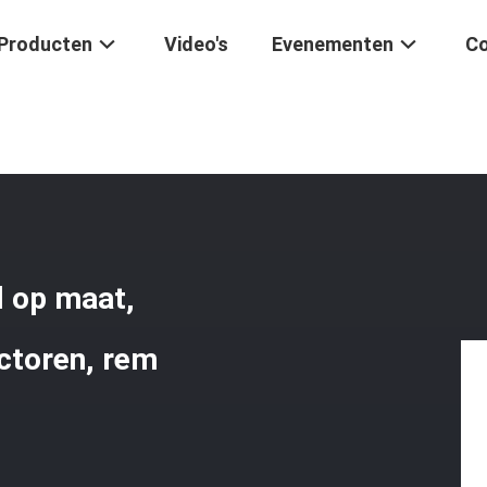
Producten
Video's
Evenementen
Co
nische Bedieningskabel Op Maat, Onderdelen Voor Landbouwtractore
 op maat,
ctoren, rem