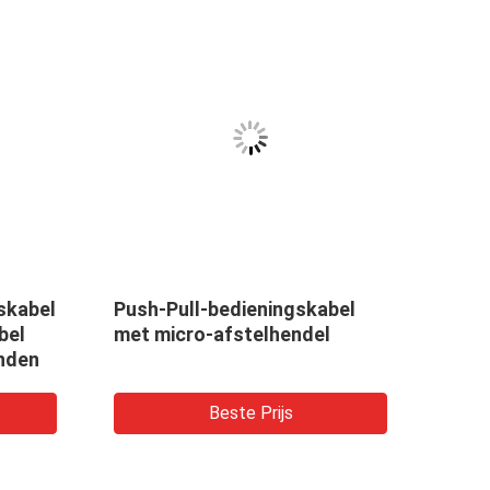
skabel
Push-Pull-bedieningskabel
Push 
bel
met micro-afstelhendel
Reis
nden
Beste Prijs