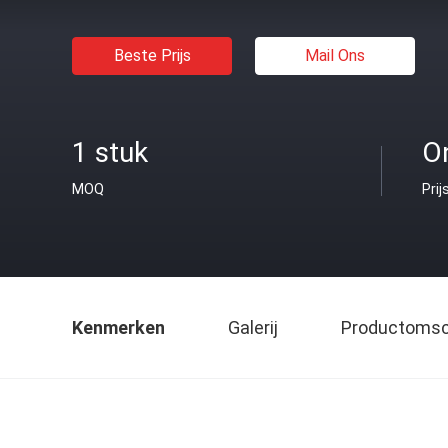
Beste Prijs
Mail Ons
1 stuk
O
MOQ
Prij
Kenmerken
Galerij
Productomsch