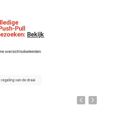
lledige
Push-Pull
 bezoeken:
Bekijk
ene overzichtsdoeleinden.
 regeling van de draai