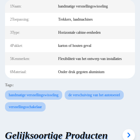
1Naam:
handmatige versnellingswisseling
2Toepassing:
Trekkers, laadmachines
3Type:
Horizontale cabine-eenheden
4Pakket:
karton of houten geval
5Kenmerken:
Flexibiliteit van het ontwerp van installaties
6Materiaal:
Onder druk gegoten aluminium
Tags:
handmatige versnellingswisseling
de verschuiving van het autotoestel
versnellingsschakelaar
Gelijksoortige Producten