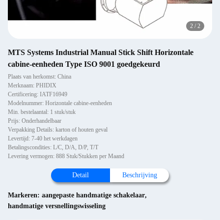
2
/
2
MTS Systems Industrial Manual Stick Shift Horizontale
cabine-eenheden Type ISO 9001 goedgekeurd
Plaats van herkomst: China
Merknaam: PHIDIX
Certificering: IATF16949
Modelnummer: Horizontale cabine-eenheden
Min. bestelaantal: 1 stuk/stuk
Prijs: Onderhandelbaar
Verpakking Details: karton of houten geval
Levertijd: 7-40 het werkdagen
Betalingscondities: L/C, D/A, D/P, T/T
Levering vermogen: 888 Stuk/Stukken per Maand
Detail
Beschrijving
Markeren:
aangepaste handmatige schakelaar
,
handmatige versnellingswisseling