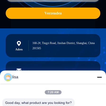
Verzenden
168-2#, Tingyi Road, Jinshan District, Shanghai, China
201505
Adres
lisa.tu@phidixglobal.com
E-mail
lisa
7:20 AM
0086-21-37214606
Good day, what product are you looking for?
Telefoon