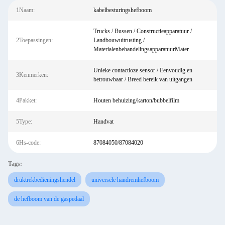
1Naam:
kabelbesturingshefboom
Trucks / Bussen / Constructieapparatuur /
2Toepassingen:
Landbouwuitrusting /
MaterialenbehandelingsapparatuurMater
Unieke contactloze sensor / Eenvoudig en
3Kenmerken:
betrouwbaar / Breed bereik van uitgangen
4Pakket:
Houten behuizing/karton/bubbelfilm
5Type:
Handvat
6Hs-code:
87084050/87084020
Tags:
druktrekbedieningshendel
universele handremhefboom
de hefboom van de gaspedaal