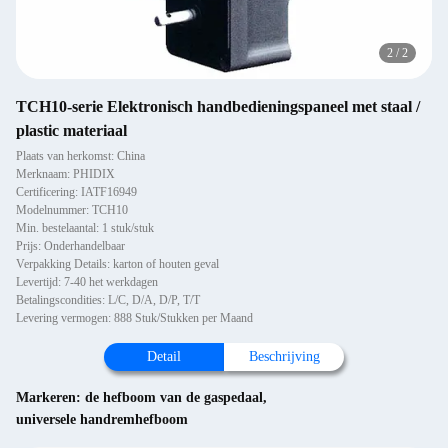
2
/
2
TCH10-serie Elektronisch handbedieningspaneel met staal /
plastic materiaal
Plaats van herkomst: China
Merknaam: PHIDIX
Certificering: IATF16949
Modelnummer: TCH10
Min. bestelaantal: 1 stuk/stuk
Prijs: Onderhandelbaar
Verpakking Details: karton of houten geval
Levertijd: 7-40 het werkdagen
Betalingscondities: L/C, D/A, D/P, T/T
Levering vermogen: 888 Stuk/Stukken per Maand
Detail
Beschrijving
Markeren:
de hefboom van de gaspedaal
,
universele handremhefboom