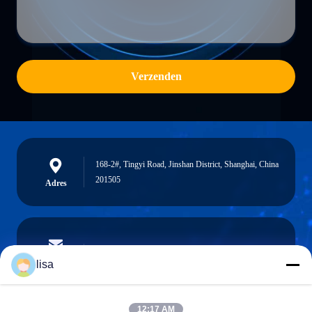
Verzenden
168-2#, Tingyi Road, Jinshan District, Shanghai, China
201505
Adres
lisa.tu@phidixglobal.com
E-mail
lisa
12:17 AM