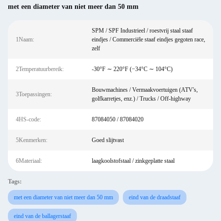
met een diameter van niet meer dan 50 mm
SPM / SPF Industrieel / roestvrij staal staaf
1Naam:
eindjes / Commerciële staaf eindjes gegoten race,
zelf
2Temperatuurbereik:
-30°F ∼ 220°F (−34°C ∼ 104°C)
Bouwmachines / Vermaakvoertuigen (ATV's,
3Toepassingen:
golfkarretjes, enz.) / Trucks / Off-highway
4HS-code:
87084050 / 87084020
5Kenmerken:
Goed slijtvast
6Materiaal:
laagkoolstofstaal / zinkgeplatte staal
Tags:
met een diameter van niet meer dan 50 mm
eind van de draadstaaf
eind van de ballagerstaaf