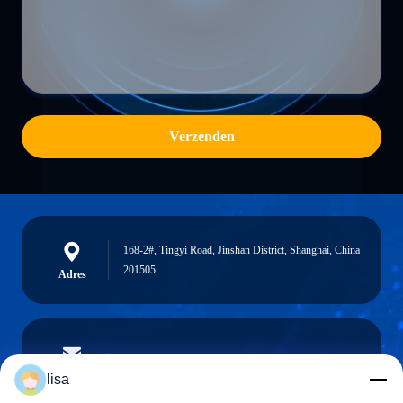
Verzenden
168-2#, Tingyi Road, Jinshan District, Shanghai, China
201505
Adres
lisa.tu@phidixglobal.com
E-mail
lisa