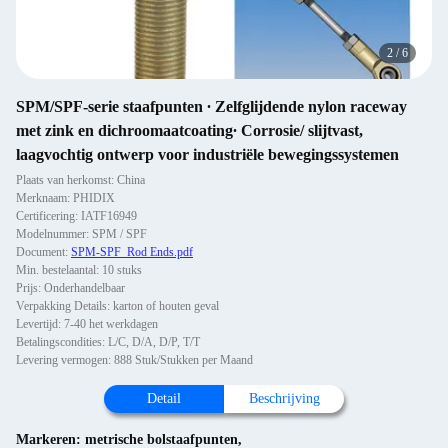
2
/
6
SPM/SPF-serie staafpunten ∙ Zelfglijdende nylon raceway
met zink en dichroomaatcoating∙ Corrosie/ slijtvast,
laagvochtig ontwerp voor industriële bewegingssystemen
Plaats van herkomst: China
Merknaam: PHIDIX
Certificering: IATF16949
Modelnummer: SPM / SPF
Document:
SPM-SPF_Rod Ends.pdf
Min. bestelaantal: 10 stuks
Prijs: Onderhandelbaar
Verpakking Details: karton of houten geval
Levertijd: 7-40 het werkdagen
Betalingscondities: L/C, D/A, D/P, T/T
Levering vermogen: 888 Stuk/Stukken per Maand
Detail
Beschrijving
Markeren:
metrische bolstaafpunten
,